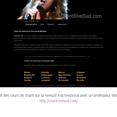
t des cours de chant sur la rivesud. Inscrivezvous avec un professeur dè
http://chantrivesud.com/